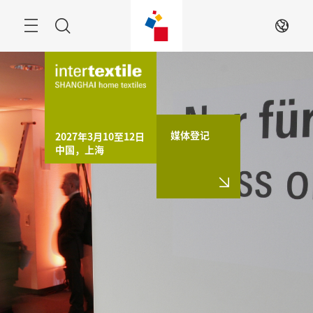
跳
过
搜
ZH
索
媒体登记
2027年3月10至12日

中国，上海