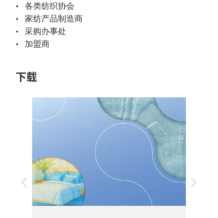
各类纺织协会
家纺产品制造商
采购办事处
加盟商
下载
2026年 展会概要
上
下
一
一
步
步
下载