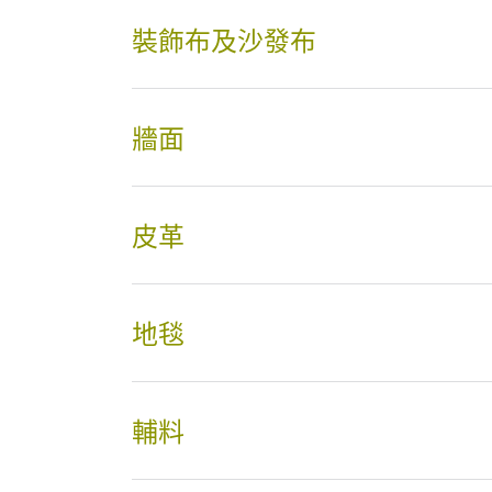
裝飾布及沙發布
牆面
皮革
地毯
輔料