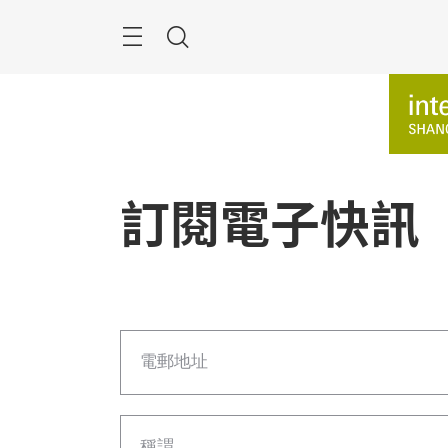
跳
過
搜
索
訂閱電子快訊
電郵地址
稱謂