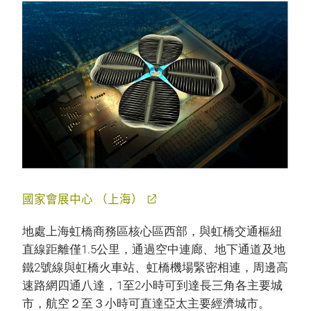
國家會展中心 （上海）
地處上海虹橋商務區核心區西部，與虹橋交通樞紐
直線距離僅1.5公里，通過空中連廊、地下通道及地
鐵2號線與虹橋火車站、虹橋機場緊密相連，周邊高
速路網四通八達，1至2小時可到達長三角各主要城
市，航空２至３小時可直達亞太主要經濟城市。