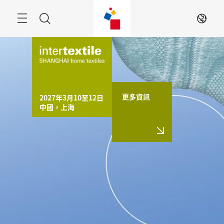
跳
過
搜
ZH
索
更多資訊
2027年3月10至12日

中國，上海