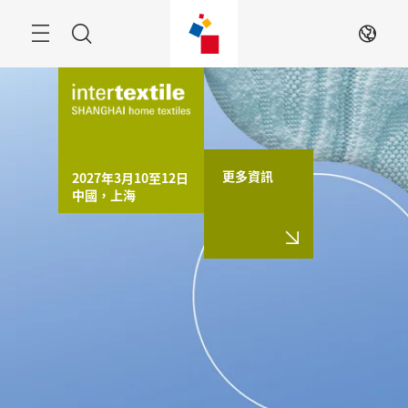
跳
過
搜
ZH
索
更多資訊
2027年3月10至12日

中國，上海