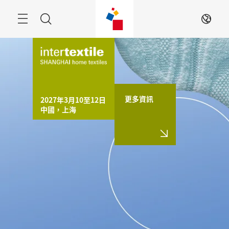
跳
過
搜
ZH
索
更多資訊
2027年3月10至12日

中國，上海