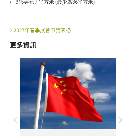
315美元 / 平方米 (最少為36平方米)
2027年春季展會申請表格
>
更多資訊
上
下
一
一
步
步
展