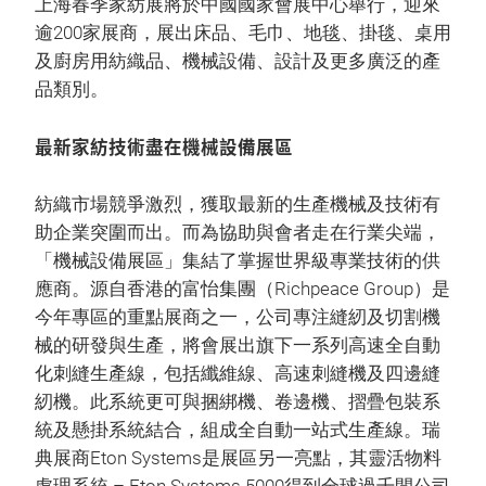
上海春季家紡展將於中國國家會展中心舉行，迎來
逾200家展商，展出床品、毛巾、地毯、掛毯、桌用
及廚房用紡織品、機械設備、設計及更多廣泛的產
品類別。
最新家紡技術盡在機械設備展區
紡織市場競爭激烈，獲取最新的生產機械及技術有
助企業突圍而出。而為協助與會者走在行業尖端，
「機械設備展區」集結了掌握世界級專業技術的供
應商。源自香港的富怡集團（Richpeace Group）是
今年專區的重點展商之一，公司專注縫紉及切割機
械的研發與生產，將會展出旗下一系列高速全自動
化刺縫生產線，包括纖維線、高速刺縫機及四邊縫
紉機。此系統更可與捆綁機、卷邊機、摺疊包裝系
統及懸掛系統結合，組成全自動一站式生產線。瑞
典展商Eton Systems是展區另一亮點，其靈活物料