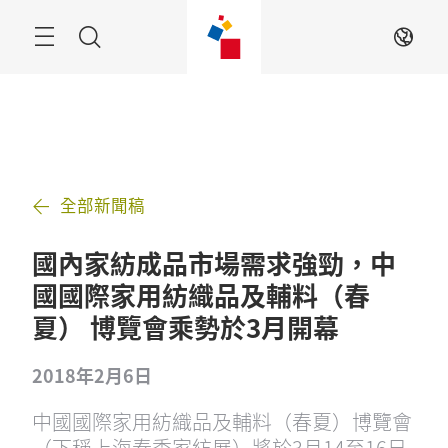
跳
過
搜
ZH
索
全部新聞稿
國內家紡成品市場需求強勁，中
國國際家用紡織品及輔料（春
夏） 博覽會乘勢於3月開幕
2018年2月6日
中國國際家用紡織品及輔料（春夏）博覽會
（下稱上海春季家紡展）將於3月14至16日