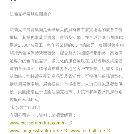
法蘭克福展覽集團簡介
法蘭克福展覽集團是全球最大的擁有自主展覽場地的展會主辦
機構，其業務覆蓋展覽會、會議及活動，在全球約30個地區聘
用逾2,500*名員工，每年營業額約6.61*億歐元。集團與衆多相
關行業領域保持緊密聯繫，配合龐大的國際行銷網路，高效滿
足客戶的全方位需求。多元化的服務呈現在活動現場及網路管
道的各個環節，確保遍布世界各地的客戶在策劃、組織及進行
活動時，能持續享受到高品質及靈活性；可提供的服務類型包
括租用展覽場地、展會搭建、市場推廣、人力安排以及餐飲供
應。集團總部位于德國法蘭克福市，由該市和黑森州政府分別
控股60%和40%。
*初步数字(2017)
有關公司進一步資料，請瀏覽網頁：
www.messefrankfurt.com.hk
|
www.congressfrankfurt.de
www.festhalle.de
|