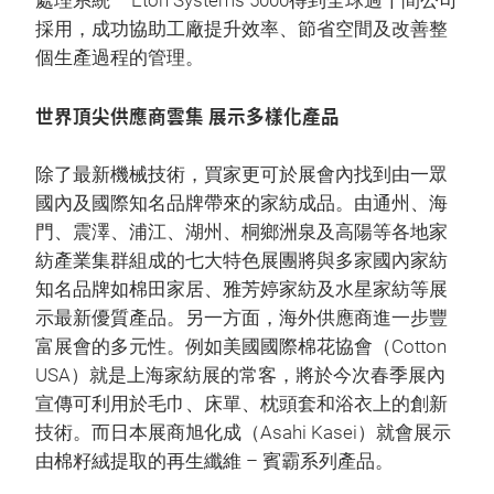
處理系統 – Eton Systems 5000得到全球過千間公司
採用，成功協助工廠提升效率、節省空間及改善整
個生產過程的管理。
世界頂尖供應商雲集 展示多樣化產品
除了最新機械技術，買家更可於展會內找到由一眾
國內及國際知名品牌帶來的家紡成品。由通州、海
門、震澤、浦江、湖州、桐鄉洲泉及高陽等各地家
紡產業集群組成的七大特色展團將與多家國內家紡
知名品牌如棉田家居、雅芳婷家紡及水星家紡等展
示最新優質產品。另一方面，海外供應商進一步豐
富展會的多元性。例如美國國際棉花協會（Cotton
USA）就是上海家紡展的常客，將於今次春季展內
宣傳可利用於毛巾、床單、枕頭套和浴衣上的創新
技術。而日本展商旭化成（Asahi Kasei）就會展示
由棉籽絨提取的再生纖維 – 賓霸系列產品。