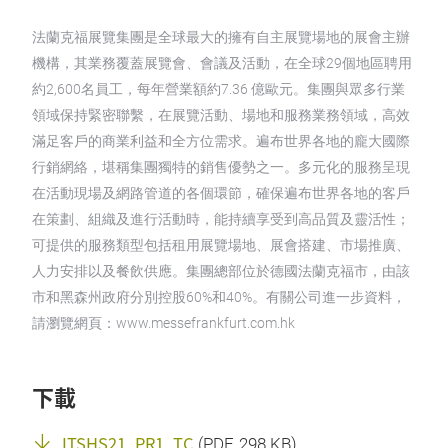
法蘭克福展覽集團是全球最大的擁有自主展覽場地的展會主辦
機構，其業務覆蓋展覽會、會議及活動，在全球29個地區聘用
約2,600名員工，每年營業額約7.36 億歐元。集團與眾多行業
領域保持緊密聯繫，在展覽活動、場地和服務業務領域，高效
滿足客戶的商業利益和全方位需求。遍布世界各地的龐大國際
行銷網絡，堪稱集團獨特的銷售優勢之一。多元化的服務呈現
在活動現場及網路管道的各個環節，確保遍布世界各地的客戶
在策劃、組織及進行活動時，能持續享受到高品質及靈活性；
可提供的服務類型包括租用展覽場地、展會搭建、市場推廣、
人力安排以及餐飲供應。集團總部位於德國法蘭克福市，由該
市和黑森州政府分別控股60%和40%。有關公司進一步資料，
請瀏覽網頁：www.messefrankfurt.com.hk
下載
ITSHS21_PR1_TC
(
PDF
, 298 KB)