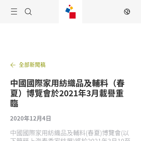
跳
過
搜
ZH
索
全部新聞稿
中國國際家用紡織品及輔料（春
夏）博覽會於2021年3月載譽重
臨
2020年12月4日
中國國際家用紡織品及輔料(春夏)博覽會(以
下簡稱上海春季家紡展)將於2021年3月10至