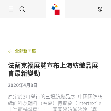
跳
過
搜
ZH
索
全部新聞稿
法蘭克福展覽宣布上海紡織品展
會最新變動
2020年4月8日
原定於3月舉行的三場紡織品展–中國國際紡
織面料及輔料（春夏）博覽會（Intertextile
上海面輔料展）、中國國際紡織紗線（春