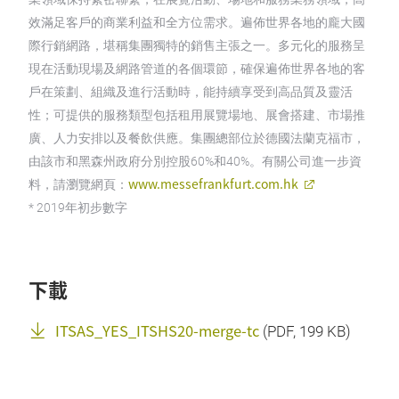
效滿足客戶的商業利益和全方位需求。遍佈世界各地的龐大國
際行銷網路，堪稱集團獨特的銷售主張之一。多元化的服務呈
現在活動現場及網路管道的各個環節，確保遍佈世界各地的客
戶在策劃、組織及進行活動時，能持續享受到高品質及靈活
性；可提供的服務類型包括租用展覽場地、展會搭建、市場推
廣、人力安排以及餐飲供應。集團總部位於德國法蘭克福市，
由該市和黑森州政府分別控股60%和40%。有關公司進一步資
www.messefrankfurt.com.hk
料，請瀏覽網頁：
* 2019年初步數字
下載
ITSAS_YES_ITSHS20-merge-tc
(
PDF
, 199 KB)